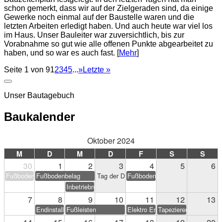
schon gemerkt, dass wir auf der Zielgeraden sind, da einige
Gewerke noch einmal auf der Baustelle waren und die
letzten Arbeiten erledigt haben. Und auch heute war viel los
im Haus. Unser Bauleiter war zuversichtlich, bis zur
Vorabnahme so gut wie alle offenen Punkte abgearbeitet zu
haben, und so war es auch fast. [
Mehr
]
Seite 1 von 9
1
2
3
4
5
...
»
Letzte »
Unser Bautagebuch
Baukalender
Oktober 2024
M
D
M
D
F
S
S
30
1
2
3
4
5
6
Fußbodenbelag
Fußbodenbelag
Tag der Deutschen Einheit
Fußbodenbelag
Inbetriebnahme PV-Anlage
7
8
9
10
11
12
13
Endinstallation Heizung/Sanitär
Fußleisten
Elektro Endarbeiten
Tapezieren & Streichen