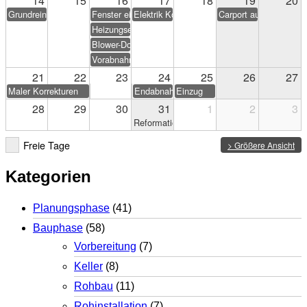
14
15
16
17
18
19
20
Grundreinigung
Fenster einstellen
Elektrik Korrekturen
Carport aufstellen (Eig
Heizungseinweisung
Blower-Door-Test
Vorabnahme
21
22
23
24
25
26
27
Maler Korrekturen
Endabnahme
Einzug
28
29
30
31
1
2
3
Reformationstag
Freie Tage
> Größere Ansicht
Kategorien
Planungsphase
(41)
Bauphase
(58)
Vorbereitung
(7)
Keller
(8)
Rohbau
(11)
Rohinstallation
(7)