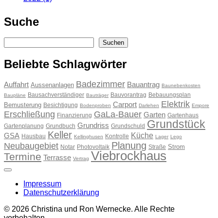
Suche
Suchen
Suchen
Beliebte Schlagwörter
Badezimmer
Auffahrt
Bauantrag
Aussenanlagen
Baunebenkosten
Bausachverständiger
Bauvorantrag
Bebauungsplan
Baupläne
Bauträger
Elektrik
Carport
Bemusterung
Besichtigung
Bodenproben
Darlehen
Empore
Erschließung
GaLa-Bauer
Garten
Finanzierung
Gartenhaus
Grundstück
Grundriss
Gartenplanung
Grundbuch
Grundschuld
Keller
Küche
GSA
Hausbau
Kontrolle
Kellinghusen
Lager
Lego
Planung
Neubaugebiet
Strom
Notar
Photovoltaik
Straße
Viebrockhaus
Termine
Terrasse
Vertrag
Impressum
Datenschutzerklärung
© 2026 Christina und Ron Wernecke. Alle Rechte
vorbehalten.