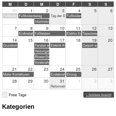
M
D
M
D
F
S
S
30
1
2
3
4
5
6
Fußbodenbelag
Fußbodenbelag
Tag der Deutschen Einheit
Fußbodenbelag
Inbetriebnahme PV-Anlage
7
8
9
10
11
12
13
Endinstallation Heizung/Sanitär
Fußleisten
Elektro Endarbeiten
Tapezieren & Streichen
14
15
16
17
18
19
20
Grundreinigung
Fenster einstellen
Elektrik Korrekturen
Carport aufstellen (Eig
Heizungseinweisung
Blower-Door-Test
Vorabnahme
21
22
23
24
25
26
27
Maler Korrekturen
Endabnahme
Einzug
28
29
30
31
1
2
3
Reformationstag
Freie Tage
> Größere Ansicht
Kategorien