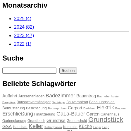
Monatsarchiv
2025
(4)
2024
(82)
2023
(47)
2022
(1)
Suche
Suchen
Suchen
Beliebte Schlagwörter
Badezimmer
Auffahrt
Bauantrag
Aussenanlagen
Baunebenkosten
Bausachverständiger
Bauvorantrag
Bebauungsplan
Baupläne
Bauträger
Elektrik
Carport
Bemusterung
Besichtigung
Bodenproben
Darlehen
Empore
Erschließung
GaLa-Bauer
Garten
Finanzierung
Gartenhaus
Grundstück
Grundriss
Gartenplanung
Grundbuch
Grundschuld
Keller
Küche
GSA
Hausbau
Kontrolle
Kellinghusen
Lager
Lego