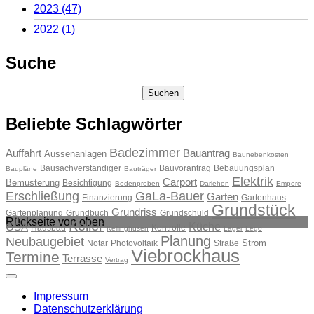
2023
(47)
2022
(1)
Suche
Suchen
Suchen
Beliebte Schlagwörter
Badezimmer
Auffahrt
Bauantrag
Aussenanlagen
Baunebenkosten
Bausachverständiger
Bauvorantrag
Bebauungsplan
Baupläne
Bauträger
Elektrik
Carport
Bemusterung
Besichtigung
Bodenproben
Darlehen
Empore
Erschließung
GaLa-Bauer
Garten
Finanzierung
Gartenhaus
Grundstück
Grundriss
Gartenplanung
Grundbuch
Grundschuld
Rückseite von oben
Keller
Küche
GSA
Hausbau
Kontrolle
Kellinghusen
Lager
Lego
Planung
Neubaugebiet
Strom
Notar
Photovoltaik
Straße
Viebrockhaus
Termine
Terrasse
Vertrag
Impressum
Datenschutzerklärung