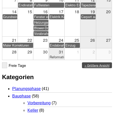
Endinstallation Heizung/Sanitär
Fußleisten
Elektro Endarbeiten
Tapezieren & Streichen
14
15
16
17
18
19
20
Grundreinigung
Fenster einstellen
Elektrik Korrekturen
Carport aufstellen (Eig
Heizungseinweisung
Blower-Door-Test
Vorabnahme
21
22
23
24
25
26
27
Maler Korrekturen
Endabnahme
Einzug
28
29
30
31
1
2
3
Reformationstag
Freie Tage
> Größere Ansicht
Kategorien
Planungsphase
(41)
Bauphase
(58)
Vorbereitung
(7)
Keller
(8)