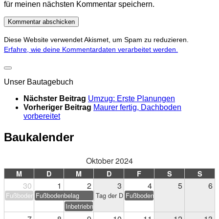
für meinen nächsten Kommentar speichern.
Diese Website verwendet Akismet, um Spam zu reduzieren.
Erfahre, wie deine Kommentardaten verarbeitet werden.
Unser Bautagebuch
Nächster Beitrag
Umzug: Erste Planungen
Vorheriger Beitrag
Maurer fertig, Dachboden
vorbereitet
Baukalender
Oktober 2024
M
D
M
D
F
S
S
30
1
2
3
4
5
6
Fußbodenbelag
Fußbodenbelag
Tag der Deutschen Einheit
Fußbodenbelag
Ansicht rechts (Norden)
Inbetriebnahme PV-Anlage
7
8
9
10
11
12
13