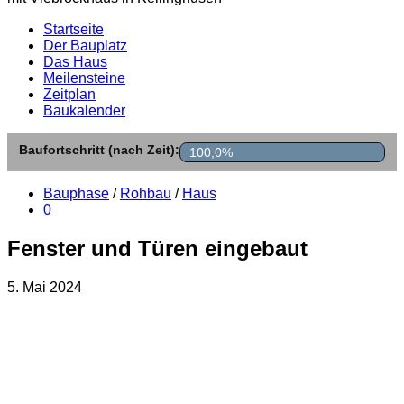
Startseite
Der Bauplatz
Das Haus
Meilensteine
Zeitplan
Baukalender
Baufortschritt (nach Zeit):
100,0%
Bauphase
/
Rohbau
/
Haus
0
Fenster und Türen eingebaut
5. Mai 2024