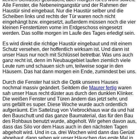
Alle Fenster, die Nebeneingangstür und der Rahmen der
Haustür sind eingebaut. Nur die Haustür selber und die
Scheiben links und rechts der Tür waren noch nicht
eingehängt bzw. eingesetzt, außerdem müssen noch die vier
kleinen Fenstertüren vorne im Erdgeschoss eingesetzt
werden. Das sollte morgen im Laufe des Tages erledigt sein.
Es wird direkt die richtige Haustür eingebaut und mit einem
Schutz versehen, der hoffentlich wirksam ist. Und dann ist
unser Haus nur noch mit Schlüssel betretbar. Was uns auch
ganz recht ist, denn im Neubaugebiet laufen ziemlich viele
Leute rum und schauen sich um, teilweise sogar in den
Häusern. Das hat dann morgen ein Ende, zumindest bei uns.
Durch die Fenster hat sich die Optik unseres Hauses
nochmal massiv geändert. Seitdem die
Maurer fertig
waren
sah unser Haus recht düster aus durch den dunklen Klinker.
Die weißen Fenster und Türen ändern das jetzt sehr, und
uns gefällt es super. Diese Woche wurde auch ordentlich
aufgeräumt. Ein Sattelzug von Viebrockhaus war da und hat
den Bauschutt und das ganze Baumaterial, das für den Bau
des Rohbaus benutzt wurde, abgeholt. Wir gehen davon aus,
dass das Silo vor dem Haus auch in den nächsten Tagen
abgeholt wird. Und in ca. drei Wochen wird dann das Gerüst
abgebaut, dann sehen wir unser Häuschen das erste Mal in