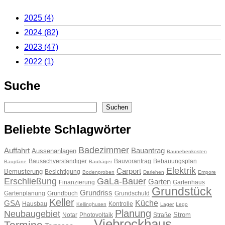
2025
(4)
2024
(82)
2023
(47)
2022
(1)
Suche
Suchen
Suchen
Beliebte Schlagwörter
Badezimmer
Auffahrt
Bauantrag
Aussenanlagen
Baunebenkosten
Bausachverständiger
Bauvorantrag
Bebauungsplan
Baupläne
Bauträger
Elektrik
Carport
Bemusterung
Besichtigung
Bodenproben
Darlehen
Empore
Erschließung
GaLa-Bauer
Garten
Finanzierung
Gartenhaus
Grundstück
Grundriss
Gartenplanung
Grundbuch
Grundschuld
Keller
Küche
GSA
Hausbau
Kontrolle
Kellinghusen
Lager
Lego
Planung
Neubaugebiet
Strom
Notar
Photovoltaik
Straße
Viebrockhaus
Termine