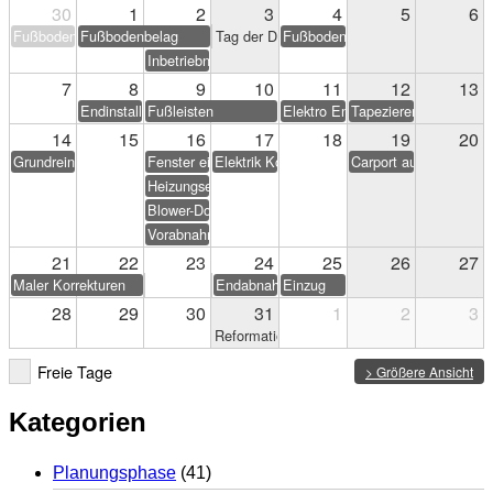
30
1
2
3
4
5
6
Fußbodenbelag
Fußbodenbelag
Tag der Deutschen Einheit
Fußbodenbelag
Inbetriebnahme PV-Anlage
7
8
9
10
11
12
13
Endinstallation Heizung/Sanitär
Fußleisten
Elektro Endarbeiten
Tapezieren & Streichen
14
15
16
17
18
19
20
Grundreinigung
Fenster einstellen
Elektrik Korrekturen
Carport aufstellen (Eig
Heizungseinweisung
Blower-Door-Test
Vorabnahme
21
22
23
24
25
26
27
Maler Korrekturen
Endabnahme
Einzug
28
29
30
31
1
2
3
Reformationstag
Freie Tage
> Größere Ansicht
Kategorien
Planungsphase
(41)