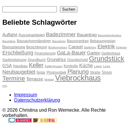
Suchen
Suchen
Beliebte Schlagwörter
Badezimmer
Auffahrt
Bauantrag
Aussenanlagen
Baunebenkosten
Bausachverständiger
Bauvorantrag
Bebauungsplan
Baupläne
Bauträger
Elektrik
Carport
Bemusterung
Besichtigung
Bodenproben
Darlehen
Empore
Erschließung
GaLa-Bauer
Garten
Finanzierung
Gartenhaus
Grundstück
Grundriss
Gartenplanung
Grundbuch
Grundschuld
Keller
Küche
GSA
Hausbau
Kontrolle
Kellinghusen
Lager
Lego
Planung
Neubaugebiet
Strom
Notar
Photovoltaik
Straße
Viebrockhaus
Termine
Terrasse
Vertrag
Impressum
Datenschutzerklärung
© 2026 Christina und Ron Wernecke. Alle Rechte
vorbehalten.