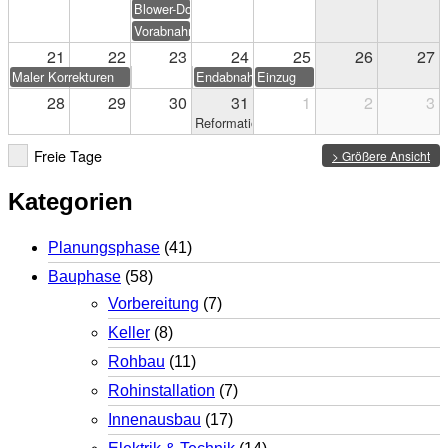
Blower-Door-Test
Vorabnahme
21
22
23
24
25
26
27
Maler Korrekturen
Endabnahme
Einzug
28
29
30
31
1
2
3
Reformationstag
Freie Tage
> Größere Ansicht
Kategorien
Planungsphase
(41)
Bauphase
(58)
Vorbereitung
(7)
Keller
(8)
Rohbau
(11)
Rohinstallation
(7)
Innenausbau
(17)