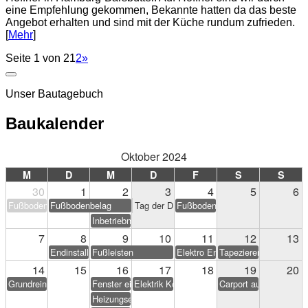
eine Empfehlung gekommen, Bekannte hatten da das beste
Angebot erhalten und sind mit der Küche rundum zufrieden.
[
Mehr
]
Seite 1 von 2
1
2
»
Unser Bautagebuch
Baukalender
Oktober 2024
M
D
M
D
F
S
S
30
1
2
3
4
5
6
Fußbodenbelag
Fußbodenbelag
Tag der Deutschen Einheit
Fußbodenbelag
Inbetriebnahme PV-Anlage
7
8
9
10
11
12
13
Endinstallation Heizung/Sanitär
Fußleisten
Elektro Endarbeiten
Tapezieren & Streichen
14
15
16
17
18
19
20
Grundreinigung
Fenster einstellen
Elektrik Korrekturen
Carport aufstellen (Eig
Heizungseinweisung