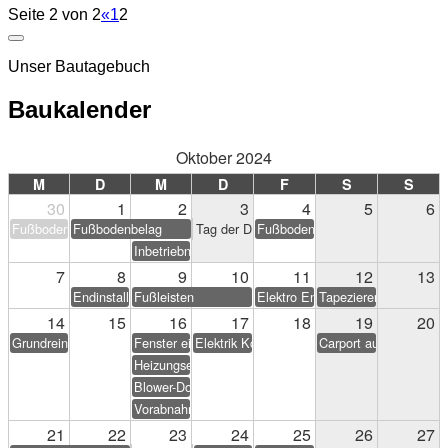
Seite 2 von 2
«
1
2
Unser Bautagebuch
Baukalender
Oktober 2024
M
D
M
D
F
S
S
30
1
2
3
4
5
6
Fußbodenbelag
Fußbodenbelag
Tag der Deutschen Einheit
Fußbodenbelag
Inbetriebnahme PV-Anlage
7
8
9
10
11
12
13
Endinstallation Heizung/Sanitär
Fußleisten
Elektro Endarbeiten
Tapezieren & Streichen
14
15
16
17
18
19
20
Grundreinigung
Fenster einstellen
Elektrik Korrekturen
Carport aufstellen (Eig
Heizungseinweisung
Blower-Door-Test
Vorabnahme
21
22
23
24
25
26
27