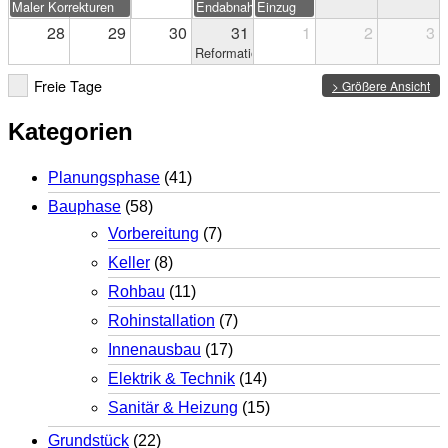
Maler Korrekturen
Endabnahme
Einzug
28
29
30
31
1
2
3
Reformationstag
Freie Tage
> Größere Ansicht
Kategorien
Planungsphase
(41)
Bauphase
(58)
Vorbereitung
(7)
Keller
(8)
Rohbau
(11)
Rohinstallation
(7)
Innenausbau
(17)
Elektrik & Technik
(14)
Sanitär & Heizung
(15)
Grundstück
(22)