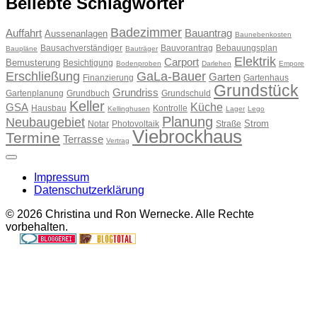
Beliebte Schlagwörter
Badezimmer
Auffahrt
Bauantrag
Aussenanlagen
Baunebenkosten
Bausachverständiger
Bauvorantrag
Bebauungsplan
Baupläne
Bauträger
Elektrik
Carport
Bemusterung
Besichtigung
Bodenproben
Darlehen
Empore
Erschließung
GaLa-Bauer
Garten
Finanzierung
Gartenhaus
Grundstück
Grundriss
Gartenplanung
Grundbuch
Grundschuld
Keller
Küche
GSA
Hausbau
Kontrolle
Kellinghusen
Lager
Lego
Planung
Neubaugebiet
Strom
Notar
Photovoltaik
Straße
Viebrockhaus
Termine
Terrasse
Vertrag
Impressum
Datenschutzerklärung
© 2026 Christina und Ron Wernecke. Alle Rechte
vorbehalten.