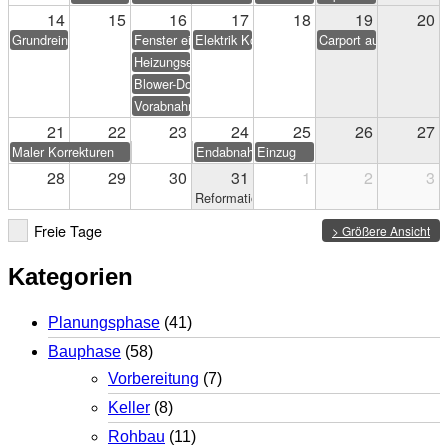
14
15
16
17
18
19
20
Grundreinigung
Fenster einstellen
Elektrik Korrekturen
Carport aufstellen (Eig
Heizungseinweisung
Blower-Door-Test
Vorabnahme
21
22
23
24
25
26
27
Maler Korrekturen
Endabnahme
Einzug
28
29
30
31
1
2
3
Reformationstag
Freie Tage
> Größere Ansicht
Kategorien
Planungsphase
(41)
Bauphase
(58)
Vorbereitung
(7)
Keller
(8)
Rohbau
(11)