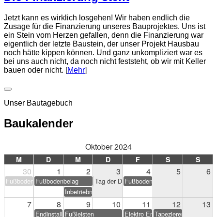
Jetzt kann es wirklich losgehen! Wir haben endlich die
Zusage für die Finanzierung unseres Bauprojektes. Uns ist
ein Stein vom Herzen gefallen, denn die Finanzierung war
eigentlich der letzte Baustein, der unser Projekt Hausbau
noch hätte kippen können. Und ganz unkompliziert war es
bei uns auch nicht, da noch nicht feststeht, ob wir mit Keller
bauen oder nicht. [
Mehr
]
Unser Bautagebuch
Baukalender
Oktober 2024
M
D
M
D
F
S
S
30
1
2
3
4
5
6
Fußbodenbelag
Fußbodenbelag
Tag der Deutschen Einheit
Fußbodenbelag
Inbetriebnahme PV-Anlage
7
8
9
10
11
12
13
Endinstallation Heizung/Sanitär
Fußleisten
Elektro Endarbeiten
Tapezieren & Streichen