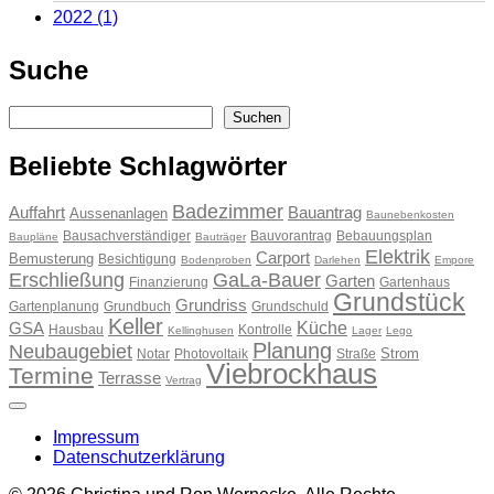
2022
(1)
Suche
Suchen
Suchen
Beliebte Schlagwörter
Badezimmer
Auffahrt
Bauantrag
Aussenanlagen
Baunebenkosten
Bausachverständiger
Bauvorantrag
Bebauungsplan
Baupläne
Bauträger
Elektrik
Carport
Bemusterung
Besichtigung
Bodenproben
Darlehen
Empore
Erschließung
GaLa-Bauer
Garten
Finanzierung
Gartenhaus
Grundstück
Grundriss
Gartenplanung
Grundbuch
Grundschuld
Keller
Küche
GSA
Hausbau
Kontrolle
Kellinghusen
Lager
Lego
Planung
Neubaugebiet
Strom
Notar
Photovoltaik
Straße
Viebrockhaus
Termine
Terrasse
Vertrag
Impressum
Datenschutzerklärung