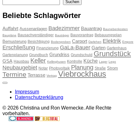
Suchen
Suchen
Beliebte Schlagwörter
Badezimmer
Auffahrt
Bauantrag
Aussenanlagen
Baunebenkosten
Bausachverständiger
Bauvorantrag
Bebauungsplan
Baupläne
Bauträger
Elektrik
Carport
Bemusterung
Besichtigung
Bodenproben
Darlehen
Empore
Erschließung
GaLa-Bauer
Garten
Finanzierung
Gartenhaus
Grundstück
Grundriss
Gartenplanung
Grundbuch
Grundschuld
Keller
Küche
GSA
Hausbau
Kontrolle
Kellinghusen
Lager
Lego
Planung
Neubaugebiet
Strom
Notar
Photovoltaik
Straße
Viebrockhaus
Termine
Terrasse
Vertrag
Impressum
Datenschutzerklärung
© 2026 Christina und Ron Wernecke. Alle Rechte
vorbehalten.