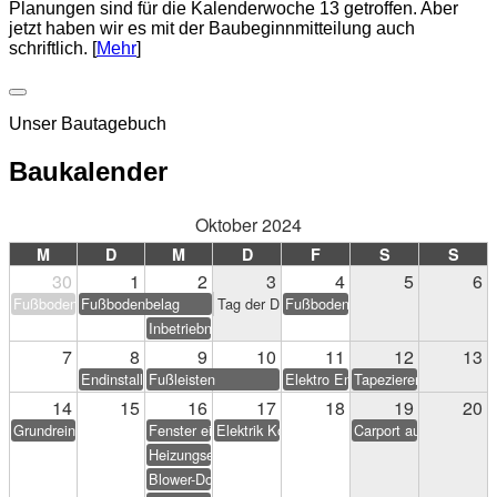
Planungen sind für die Kalenderwoche 13 getroffen. Aber
jetzt haben wir es mit der Baubeginnmitteilung auch
schriftlich. [
Mehr
]
Unser Bautagebuch
Baukalender
Oktober 2024
M
D
M
D
F
S
S
30
1
2
3
4
5
6
Fußbodenbelag
Fußbodenbelag
Tag der Deutschen Einheit
Fußbodenbelag
Inbetriebnahme PV-Anlage
7
8
9
10
11
12
13
Endinstallation Heizung/Sanitär
Fußleisten
Elektro Endarbeiten
Tapezieren & Streichen
14
15
16
17
18
19
20
Grundreinigung
Fenster einstellen
Elektrik Korrekturen
Carport aufstellen (Eig
Heizungseinweisung
Blower-Door-Test