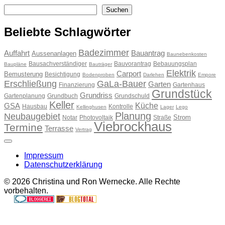
Suchen
Suchen
Beliebte Schlagwörter
Badezimmer
Auffahrt
Bauantrag
Aussenanlagen
Baunebenkosten
Bausachverständiger
Bauvorantrag
Bebauungsplan
Baupläne
Bauträger
Elektrik
Carport
Bemusterung
Besichtigung
Bodenproben
Darlehen
Empore
Erschließung
GaLa-Bauer
Garten
Finanzierung
Gartenhaus
Grundstück
Grundriss
Gartenplanung
Grundbuch
Grundschuld
Keller
Küche
GSA
Hausbau
Kontrolle
Kellinghusen
Lager
Lego
Planung
Neubaugebiet
Strom
Notar
Photovoltaik
Straße
Viebrockhaus
Termine
Terrasse
Vertrag
Impressum
Datenschutzerklärung
© 2026 Christina und Ron Wernecke. Alle Rechte
vorbehalten.