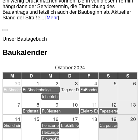
ein wenig Druck machen können. Denn von diesem Termin
hängt dann der Servicetermin, die Einreichung des
Bauantrags und letztlich auch der Baubeginn ab. Aktueller
Stand der Straße... [
Mehr
]
Unser Bautagebuch
Baukalender
Oktober 2024
M
D
M
D
F
S
S
30
1
2
3
4
5
6
Fußbodenbelag
Fußbodenbelag
Tag der Deutschen Einheit
Fußbodenbelag
Inbetriebnahme PV-Anlage
7
8
9
10
11
12
13
Endinstallation Heizung/Sanitär
Fußleisten
Elektro Endarbeiten
Tapezieren & Streichen
14
15
16
17
18
19
20
Grundreinigung
Fenster einstellen
Elektrik Korrekturen
Carport aufstellen (Eig
Heizungseinweisung
Blower-Door-Test