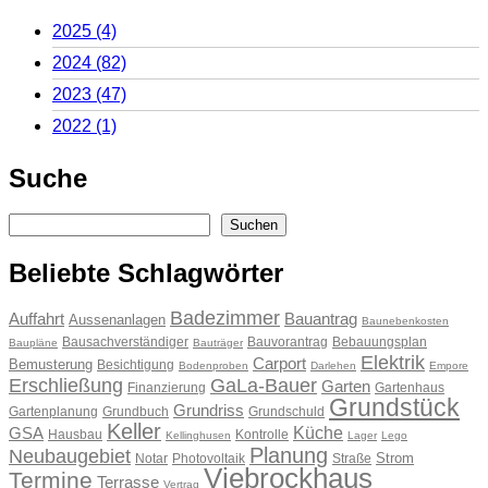
2025
(4)
2024
(82)
2023
(47)
2022
(1)
Suche
Suchen
Suchen
Beliebte Schlagwörter
Badezimmer
Auffahrt
Bauantrag
Aussenanlagen
Baunebenkosten
Bausachverständiger
Bauvorantrag
Bebauungsplan
Baupläne
Bauträger
Elektrik
Carport
Bemusterung
Besichtigung
Bodenproben
Darlehen
Empore
Erschließung
GaLa-Bauer
Garten
Finanzierung
Gartenhaus
Grundstück
Grundriss
Gartenplanung
Grundbuch
Grundschuld
Keller
Küche
GSA
Hausbau
Kontrolle
Kellinghusen
Lager
Lego
Planung
Neubaugebiet
Strom
Notar
Photovoltaik
Straße
Viebrockhaus
Termine
Terrasse
Vertrag