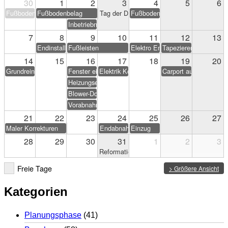
30
1
2
3
4
5
6
Fußbodenbelag
Fußbodenbelag
Tag der Deutschen Einheit
Fußbodenbelag
Inbetriebnahme PV-Anlage
7
8
9
10
11
12
13
Endinstallation Heizung/Sanitär
Fußleisten
Elektro Endarbeiten
Tapezieren & Streichen
14
15
16
17
18
19
20
Grundreinigung
Fenster einstellen
Elektrik Korrekturen
Carport aufstellen (Eig
Heizungseinweisung
Blower-Door-Test
Vorabnahme
21
22
23
24
25
26
27
Maler Korrekturen
Endabnahme
Einzug
28
29
30
31
1
2
3
Reformationstag
Freie Tage
> Größere Ansicht
Kategorien
Planungsphase
(41)