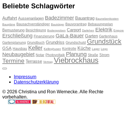
Beliebte Schlagwörter
Badezimmer
Auffahrt
Bauantrag
Aussenanlagen
Baunebenkosten
Bausachverständiger
Bauvorantrag
Bebauungsplan
Baupläne
Bauträger
Elektrik
Carport
Bemusterung
Besichtigung
Bodenproben
Darlehen
Empore
Erschließung
GaLa-Bauer
Garten
Finanzierung
Gartenhaus
Grundstück
Grundriss
Gartenplanung
Grundbuch
Grundschuld
Keller
Küche
GSA
Hausbau
Kontrolle
Kellinghusen
Lager
Lego
Planung
Neubaugebiet
Strom
Notar
Photovoltaik
Straße
Viebrockhaus
Termine
Terrasse
Vertrag
Impressum
Datenschutzerklärung
© 2026 Christina und Ron Wernecke. Alle Rechte
vorbehalten.