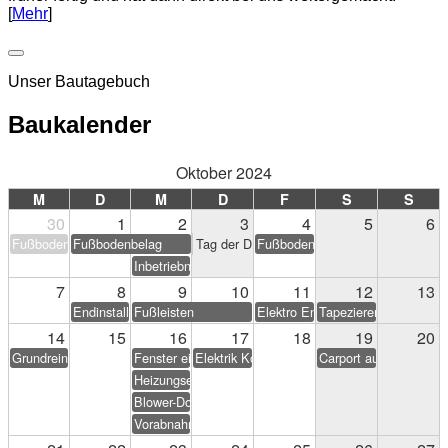
[
Mehr
]
Unser Bautagebuch
Baukalender
Oktober 2024
M
D
M
D
F
S
S
30
1
2
3
4
5
6
Fußbodenbelag
Fußbodenbelag
Tag der Deutschen Einheit
Fußbodenbelag
Inbetriebnahme PV-Anlage
7
8
9
10
11
12
13
Endinstallation Heizung/Sanitär
Fußleisten
Elektro Endarbeiten
Tapezieren & Streichen
14
15
16
17
18
19
20
Grundreinigung
Fenster einstellen
Elektrik Korrekturen
Carport aufstellen (Eig
Heizungseinweisung
Blower-Door-Test
Vorabnahme