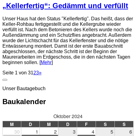
„Kellerfertig“: Gedämmt und verfüllt
Unser Haus hat den Status "Kellerfertig". Das heißt, dass der
Keller-Rohbau fertiggestellt und die Kellergrube wieder
verfüllt ist. Nach dem Betonieren des Kellers wurde noch die
Außendämmung und ein Schutzflies angebracht. Außerdem
wurde der Lichtschacht für das Kellerfenster und die nötige
Entwässerung montiert. Damit ist der erste Bauabschnitt
abgeschlossen, der nächste Schritt ist der Beginn der
Maurerarbeiten im Erdgeschoss, die in den nächsten Tagen
beginnen sollen. [
Mehr
]
Seite 1 von 3
1
2
3
»
Unser Bautagebuch
Baukalender
Oktober 2024
M
D
M
D
F
S
S
30
1
2
3
4
5
6