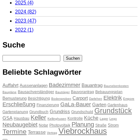
2025
(4)
2024
(82)
2023
(47)
2022
(1)
Suche
Suchen
Suchen
Beliebte Schlagwörter
Badezimmer
Auffahrt
Bauantrag
Aussenanlagen
Baunebenkosten
Bausachverständiger
Bauvorantrag
Bebauungsplan
Baupläne
Bauträger
Elektrik
Carport
Bemusterung
Besichtigung
Bodenproben
Darlehen
Empore
Erschließung
GaLa-Bauer
Garten
Finanzierung
Gartenhaus
Grundstück
Grundriss
Gartenplanung
Grundbuch
Grundschuld
Keller
Küche
GSA
Hausbau
Kontrolle
Kellinghusen
Lager
Lego
Planung
Neubaugebiet
Strom
Notar
Photovoltaik
Straße
Viebrockhaus
Termine
Terrasse
Vertrag