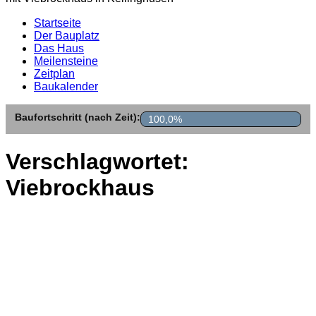
Startseite
Der Bauplatz
Das Haus
Meilensteine
Zeitplan
Baukalender
Baufortschritt (nach Zeit):
100,0%
Verschlagwortet:
Viebrockhaus