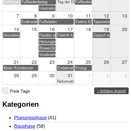
Fußbodenbelag
Fußbodenbelag
Tag der Deutschen Einheit
Fußbodenbelag
Inbetriebnahme PV-Anlage
7
8
9
10
11
12
13
Endinstallation Heizung/Sanitär
Fußleisten
Elektro Endarbeiten
Tapezieren & Streichen
14
15
16
17
18
19
20
Grundreinigung
Fenster einstellen
Elektrik Korrekturen
Carport aufstellen (Eig
Heizungseinweisung
Blower-Door-Test
Vorabnahme
21
22
23
24
25
26
27
Maler Korrekturen
Endabnahme
Einzug
28
29
30
31
1
2
3
Reformationstag
Freie Tage
> Größere Ansicht
Kategorien
Planungsphase
(41)
Bauphase
(58)