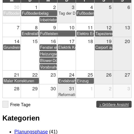
30
1
2
3
4
5
6
Fußbodenbelag
Fußbodenbelag
Tag der Deutschen Einheit
Fußbodenbelag
Inbetriebnahme PV-Anlage
7
8
9
10
11
12
13
Endinstallation Heizung/Sanitär
Fußleisten
Elektro Endarbeiten
Tapezieren & Streichen
14
15
16
17
18
19
20
Grundreinigung
Fenster einstellen
Elektrik Korrekturen
Carport aufstellen (Eig
Heizungseinweisung
Blower-Door-Test
Vorabnahme
21
22
23
24
25
26
27
Maler Korrekturen
Endabnahme
Einzug
28
29
30
31
1
2
3
Reformationstag
Freie Tage
> Größere Ansicht
Kategorien
Planungsphase
(41)