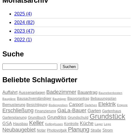
Monatsarchiv
2025
(4)
2024
(82)
2023
(47)
2022
(1)
Suche
Suchen
Suchen
Beliebte Schlagwörter
Badezimmer
Auffahrt
Bauantrag
Aussenanlagen
Baunebenkosten
Bausachverständiger
Bauvorantrag
Bebauungsplan
Baupläne
Bauträger
Elektrik
Carport
Bemusterung
Besichtigung
Bodenproben
Darlehen
Empore
Erschließung
GaLa-Bauer
Garten
Finanzierung
Gartenhaus
Grundstück
Grundriss
Gartenplanung
Grundbuch
Grundschuld
Keller
Küche
GSA
Hausbau
Kontrolle
Kellinghusen
Lager
Lego
Planung
Neubaugebiet
Strom
Notar
Photovoltaik
Straße