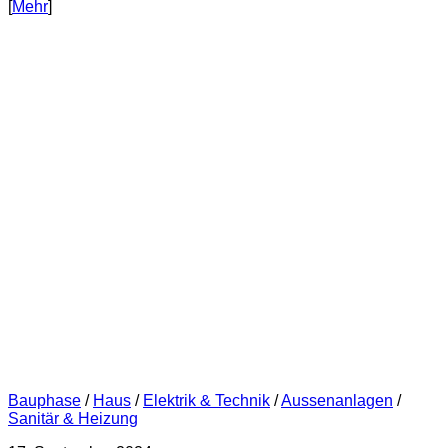
[
Mehr
]
Bauphase
/
Haus
/
Elektrik & Technik
/
Aussenanlagen
/
Sanitär & Heizung