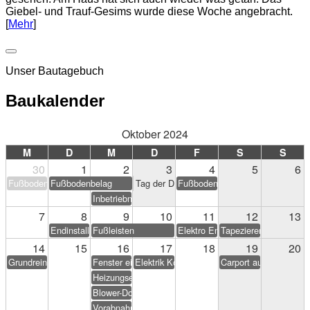
Giebel- und Trauf-Gesims wurde diese Woche angebracht.
[
Mehr
]
Unser Bautagebuch
Baukalender
Oktober 2024
M
D
M
D
F
S
S
30
1
2
3
4
5
6
Fußbodenbelag
Fußbodenbelag
Tag der Deutschen Einheit
Fußbodenbelag
Inbetriebnahme PV-Anlage
7
8
9
10
11
12
13
Endinstallation Heizung/Sanitär
Fußleisten
Elektro Endarbeiten
Tapezieren & Streichen
14
15
16
17
18
19
20
Grundreinigung
Fenster einstellen
Elektrik Korrekturen
Carport aufstellen (Eig
Heizungseinweisung
Blower-Door-Test
Vorabnahme