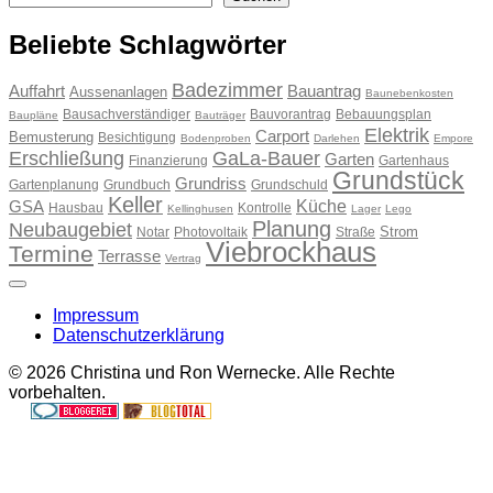
Beliebte Schlagwörter
Badezimmer
Auffahrt
Bauantrag
Aussenanlagen
Baunebenkosten
Bausachverständiger
Bauvorantrag
Bebauungsplan
Baupläne
Bauträger
Elektrik
Carport
Bemusterung
Besichtigung
Bodenproben
Darlehen
Empore
Erschließung
GaLa-Bauer
Garten
Finanzierung
Gartenhaus
Grundstück
Grundriss
Gartenplanung
Grundbuch
Grundschuld
Keller
Küche
GSA
Hausbau
Kontrolle
Kellinghusen
Lager
Lego
Planung
Neubaugebiet
Strom
Notar
Photovoltaik
Straße
Viebrockhaus
Termine
Terrasse
Vertrag
Impressum
Datenschutzerklärung
© 2026 Christina und Ron Wernecke. Alle Rechte
vorbehalten.