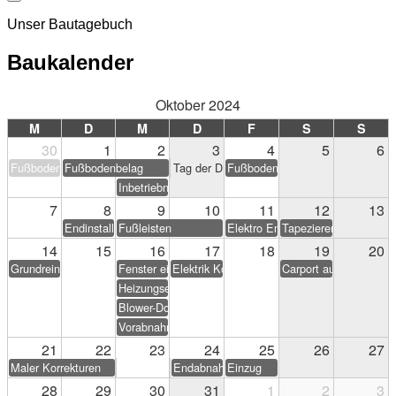
Unser Bautagebuch
Baukalender
Oktober 2024
M
D
M
D
F
S
S
30
1
2
3
4
5
6
Fußbodenbelag
Fußbodenbelag
Tag der Deutschen Einheit
Fußbodenbelag
Inbetriebnahme PV-Anlage
7
8
9
10
11
12
13
Endinstallation Heizung/Sanitär
Fußleisten
Elektro Endarbeiten
Tapezieren & Streichen
14
15
16
17
18
19
20
Grundreinigung
Fenster einstellen
Elektrik Korrekturen
Carport aufstellen (Eig
Heizungseinweisung
Blower-Door-Test
Vorabnahme
21
22
23
24
25
26
27
Maler Korrekturen
Endabnahme
Einzug
28
29
30
31
1
2
3