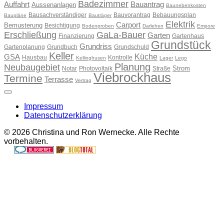
Badezimmer
Auffahrt
Bauantrag
Aussenanlagen
Baunebenkosten
Bausachverständiger
Bauvorantrag
Bebauungsplan
Baupläne
Bauträger
Elektrik
Carport
Bemusterung
Besichtigung
Bodenproben
Darlehen
Empore
Erschließung
GaLa-Bauer
Garten
Finanzierung
Gartenhaus
Grundstück
Grundriss
Gartenplanung
Grundbuch
Grundschuld
Keller
Küche
GSA
Hausbau
Kontrolle
Kellinghusen
Lager
Lego
Planung
Neubaugebiet
Strom
Notar
Photovoltaik
Straße
Viebrockhaus
Termine
Terrasse
Vertrag
Impressum
Datenschutzerklärung
© 2026 Christina und Ron Wernecke. Alle Rechte
vorbehalten.