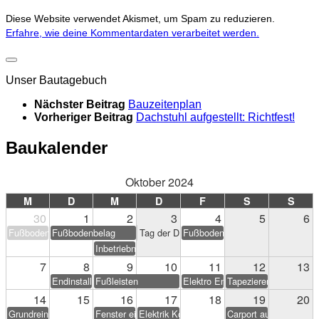
Diese Website verwendet Akismet, um Spam zu reduzieren.
Erfahre, wie deine Kommentardaten verarbeitet werden.
Unser Bautagebuch
Nächster Beitrag
Bauzeitenplan
Vorheriger Beitrag
Dachstuhl aufgestellt: Richtfest!
Baukalender
Oktober 2024
M
D
M
D
F
S
S
30
1
2
3
4
5
6
Fußbodenbelag
Fußbodenbelag
Tag der Deutschen Einheit
Fußbodenbelag
Inbetriebnahme PV-Anlage
7
8
9
10
11
12
13
Endinstallation Heizung/Sanitär
Fußleisten
Elektro Endarbeiten
Tapezieren & Streichen
14
15
16
17
18
19
20
Grundreinigung
Fenster einstellen
Elektrik Korrekturen
Carport aufstellen (Eig