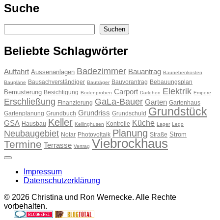
Suche
Suchen
Suchen
Beliebte Schlagwörter
Badezimmer
Auffahrt
Bauantrag
Aussenanlagen
Baunebenkosten
Bausachverständiger
Bauvorantrag
Bebauungsplan
Baupläne
Bauträger
Elektrik
Carport
Bemusterung
Besichtigung
Bodenproben
Darlehen
Empore
Erschließung
GaLa-Bauer
Garten
Finanzierung
Gartenhaus
Grundstück
Grundriss
Gartenplanung
Grundbuch
Grundschuld
Keller
Küche
GSA
Hausbau
Kontrolle
Kellinghusen
Lager
Lego
Planung
Neubaugebiet
Strom
Notar
Photovoltaik
Straße
Viebrockhaus
Termine
Terrasse
Vertrag
Impressum
Datenschutzerklärung
© 2026 Christina und Ron Wernecke. Alle Rechte
vorbehalten.