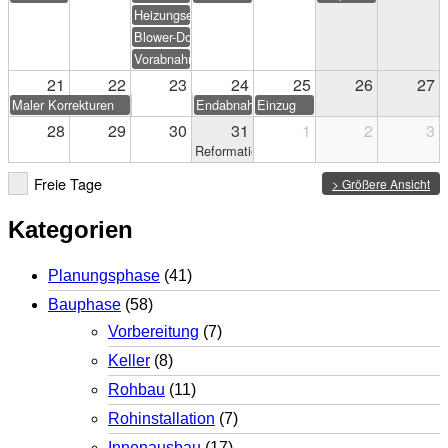
Heizungseinweisung
Blower-Door-Test
Vorabnahme
21
22
23
24
25
26
27
Maler Korrekturen
Endabnahme
Einzug
28
29
30
31
1
2
3
Reformationstag
Freie Tage
> Größere Ansicht
Kategorien
Planungsphase
(41)
Bauphase
(58)
Vorbereitung
(7)
Keller
(8)
Rohbau
(11)
Rohinstallation
(7)
Innenausbau
(17)