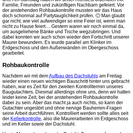
Familie, Freunden und zukünftigen Nachbarn gefeiert. Vor
der anstehenden Rohbaukontrolle mussten wir das Haus
doch schonmal auf Partytauglichkeit prüfen. 🙂 Man glaubt
gar nicht, wie viel aufwendiger so eine Feier ist, wenn man
nicht zu Hause feiert… Gestern waren wir noch einmal da,
um ausgeliehene Bänke und Tische wegzubringen. Und
dabei konnten wir auch schon wieder den Fortschritt unserer
Maurer bewundern. Es wurde parallel am Klinker im
Erdgeschoss und den Außenwänden im Obergeschoss
gearbeitet.
Rohbaukontrolle
Nachdem wir mit dem
Aufbau des Dachstuhls
am Freitag
wieder einen neuen wichtigen Bauschritt hinter uns gebracht
haben, war es Zeit für den zweiten Kontrolltermin unseres
Baugutachters. Diesmal allerdings ohne uns, denn wir hatten
leider keine Zeit, bei der anstehenden Rohbaukontrolle
dabei zu sein. Aber das macht ja auch nichts, so kann der
Gutachter ungestört und ohne nervige Bauherren-Fragen
seine Arbeit durchführen. Kontrolliert werden sollte alles seit
der
Kellerkontrolle
, also die Maurerarbeiten im Erdgeschoss
und im Keller sowie der Dachstuhl.