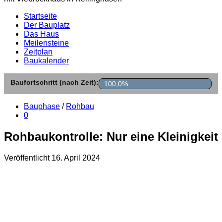
Startseite
Der Bauplatz
Das Haus
Meilensteine
Zeitplan
Baukalender
Baufortschritt (nach Zeit):
100,0%
Bauphase
/
Rohbau
0
Rohbaukontrolle: Nur eine Kleinigkeit
Veröffentlicht
16. April 2024