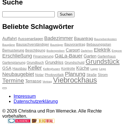
Suche
Suchen
Suchen
Beliebte Schlagwörter
Badezimmer
Auffahrt
Bauantrag
Aussenanlagen
Baunebenkosten
Bausachverständiger
Bauvorantrag
Bebauungsplan
Baupläne
Bauträger
Elektrik
Carport
Bemusterung
Besichtigung
Bodenproben
Darlehen
Empore
Erschließung
GaLa-Bauer
Garten
Finanzierung
Gartenhaus
Grundstück
Grundriss
Gartenplanung
Grundbuch
Grundschuld
Keller
Küche
GSA
Hausbau
Kontrolle
Kellinghusen
Lager
Lego
Planung
Neubaugebiet
Strom
Notar
Photovoltaik
Straße
Viebrockhaus
Termine
Terrasse
Vertrag
Impressum
Datenschutzerklärung
© 2026 Christina und Ron Wernecke. Alle Rechte
vorbehalten.