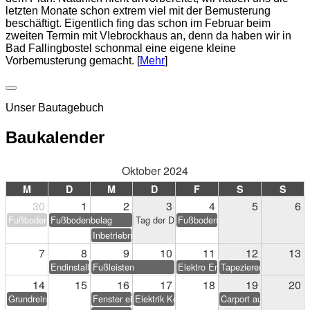
letzten Monate schon extrem viel mit der Bemusterung
beschäftigt. Eigentlich fing das schon im Februar beim
zweiten Termin mit VIebrockhaus an, denn da haben wir in
Bad Fallingbostel schonmal eine eigene kleine
Vorbemusterung gemacht. [
Mehr
]
Unser Bautagebuch
Baukalender
Oktober 2024
M
D
M
D
F
S
S
30
1
2
3
4
5
6
Fußbodenbelag
Fußbodenbelag
Tag der Deutschen Einheit
Fußbodenbelag
Inbetriebnahme PV-Anlage
7
8
9
10
11
12
13
Endinstallation Heizung/Sanitär
Fußleisten
Elektro Endarbeiten
Tapezieren & Streichen
14
15
16
17
18
19
20
Grundreinigung
Fenster einstellen
Elektrik Korrekturen
Carport aufstellen (Eig