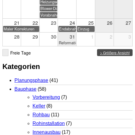
Heizungseinweisung
Blower-Door-Test
Vorabnahme
21
22
23
24
25
26
27
Maler Korrekturen
Endabnahme
Einzug
28
29
30
31
1
2
3
Reformationstag
Freie Tage
> Größere Ansicht
Kategorien
Planungsphase
(41)
Bauphase
(58)
Vorbereitung
(7)
Keller
(8)
Rohbau
(11)
Rohinstallation
(7)
Innenausbau
(17)