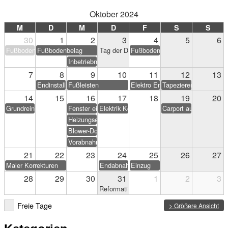
Oktober 2024
M
D
M
D
F
S
S
30
1
2
3
4
5
6
Fußbodenbelag
Fußbodenbelag
Tag der Deutschen Einheit
Fußbodenbelag
Inbetriebnahme PV-Anlage
7
8
9
10
11
12
13
Endinstallation Heizung/Sanitär
Fußleisten
Elektro Endarbeiten
Tapezieren & Streichen
14
15
16
17
18
19
20
Grundreinigung
Fenster einstellen
Elektrik Korrekturen
Carport aufstellen (Eig
Heizungseinweisung
Blower-Door-Test
Vorabnahme
21
22
23
24
25
26
27
Maler Korrekturen
Endabnahme
Einzug
28
29
30
31
1
2
3
Reformationstag
Freie Tage
> Größere Ansicht