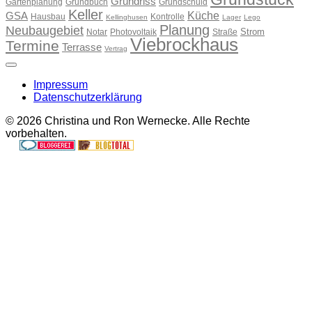
Grundriss
Gartenplanung
Grundbuch
Grundschuld
Keller
Küche
GSA
Hausbau
Kontrolle
Kellinghusen
Lager
Lego
Planung
Neubaugebiet
Strom
Notar
Photovoltaik
Straße
Viebrockhaus
Termine
Terrasse
Vertrag
Impressum
Datenschutzerklärung
© 2026 Christina und Ron Wernecke. Alle Rechte
vorbehalten.