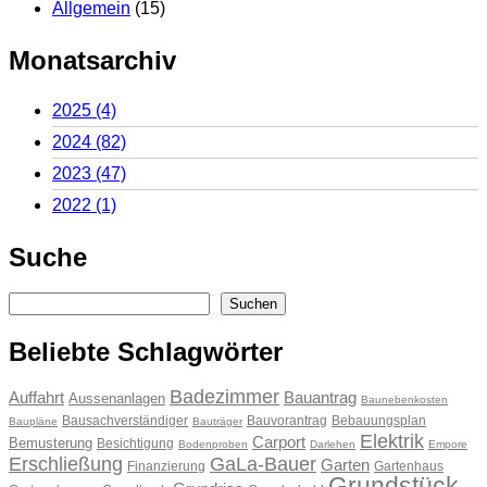
Allgemein
(15)
Monatsarchiv
2025
(4)
2024
(82)
2023
(47)
2022
(1)
Suche
Suchen
Suchen
Beliebte Schlagwörter
Badezimmer
Auffahrt
Bauantrag
Aussenanlagen
Baunebenkosten
Bausachverständiger
Bauvorantrag
Bebauungsplan
Baupläne
Bauträger
Elektrik
Carport
Bemusterung
Besichtigung
Bodenproben
Darlehen
Empore
Erschließung
GaLa-Bauer
Garten
Finanzierung
Gartenhaus
Grundstück