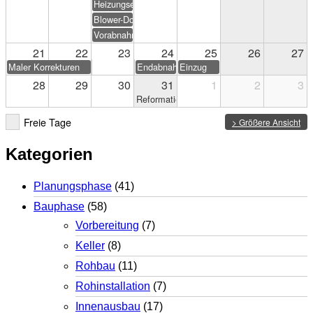
Heizungseinweisung
Blower-Door-Test
Vorabnahme
21
22
23
24
25
26
27
Maler Korrekturen
Endabnahme
Einzug
28
29
30
31
1
2
3
Reformationstag
Freie Tage
> Größere Ansicht
Kategorien
Planungsphase
(41)
Bauphase
(58)
Vorbereitung
(7)
Keller
(8)
Rohbau
(11)
Rohinstallation
(7)
Innenausbau
(17)