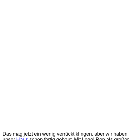
Das mag jetzt ein wenig verrückt klingen, aber wir haben
unser
Haus
schon fertig gebaut. Mit Lego! Ron als großer