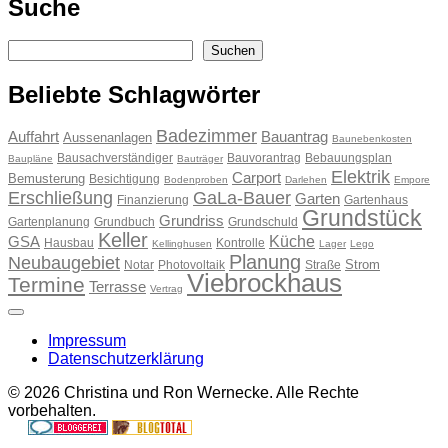
Suche
Suchen
Suchen
Beliebte Schlagwörter
Badezimmer
Auffahrt
Bauantrag
Aussenanlagen
Baunebenkosten
Bausachverständiger
Bauvorantrag
Bebauungsplan
Baupläne
Bauträger
Elektrik
Carport
Bemusterung
Besichtigung
Bodenproben
Darlehen
Empore
Erschließung
GaLa-Bauer
Garten
Finanzierung
Gartenhaus
Grundstück
Grundriss
Gartenplanung
Grundbuch
Grundschuld
Keller
Küche
GSA
Hausbau
Kontrolle
Kellinghusen
Lager
Lego
Planung
Neubaugebiet
Strom
Notar
Photovoltaik
Straße
Viebrockhaus
Termine
Terrasse
Vertrag
Impressum
Datenschutzerklärung
© 2026 Christina und Ron Wernecke. Alle Rechte
vorbehalten.