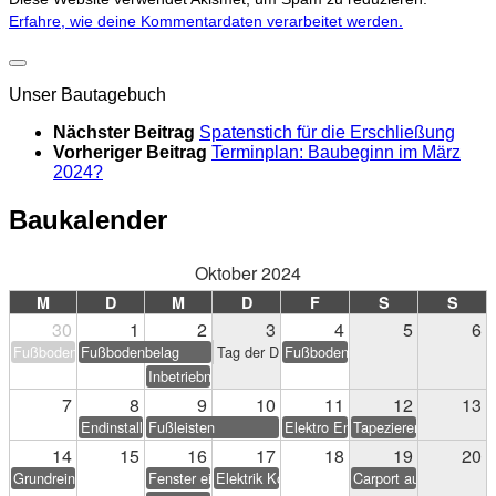
Erfahre, wie deine Kommentardaten verarbeitet werden.
Unser Bautagebuch
Nächster Beitrag
Spatenstich für die Erschließung
Vorheriger Beitrag
Terminplan: Baubeginn im März
2024?
Baukalender
Oktober 2024
M
D
M
D
F
S
S
30
1
2
3
4
5
6
Fußbodenbelag
Fußbodenbelag
Tag der Deutschen Einheit
Fußbodenbelag
Inbetriebnahme PV-Anlage
7
8
9
10
11
12
13
Endinstallation Heizung/Sanitär
Fußleisten
Elektro Endarbeiten
Tapezieren & Streichen
14
15
16
17
18
19
20
Grundreinigung
Fenster einstellen
Elektrik Korrekturen
Carport aufstellen (Eig