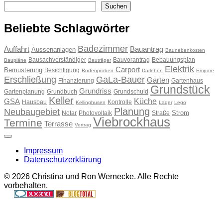
Suchen
Suchen
Beliebte Schlagwörter
Badezimmer
Auffahrt
Bauantrag
Aussenanlagen
Baunebenkosten
Bausachverständiger
Bauvorantrag
Bebauungsplan
Baupläne
Bauträger
Elektrik
Carport
Bemusterung
Besichtigung
Bodenproben
Darlehen
Empore
Erschließung
GaLa-Bauer
Garten
Finanzierung
Gartenhaus
Grundstück
Grundriss
Gartenplanung
Grundbuch
Grundschuld
Keller
Küche
GSA
Hausbau
Kontrolle
Kellinghusen
Lager
Lego
Planung
Neubaugebiet
Strom
Notar
Photovoltaik
Straße
Viebrockhaus
Termine
Terrasse
Vertrag
Impressum
Datenschutzerklärung
© 2026 Christina und Ron Wernecke. Alle Rechte
vorbehalten.