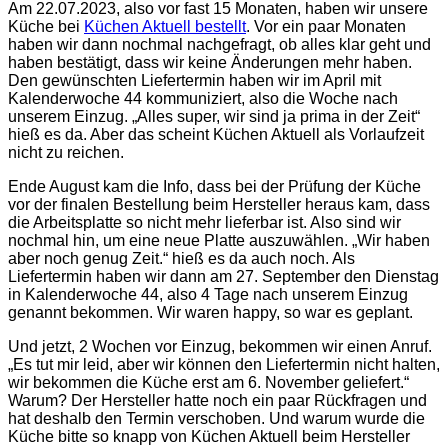
Am 22.07.2023, also vor fast 15 Monaten, haben wir unsere
Küche bei
Küchen Aktuell bestellt
. Vor ein paar Monaten
haben wir dann nochmal nachgefragt, ob alles klar geht und
haben bestätigt, dass wir keine Änderungen mehr haben.
Den gewünschten Liefertermin haben wir im April mit
Kalenderwoche 44 kommuniziert, also die Woche nach
unserem Einzug. „Alles super, wir sind ja prima in der Zeit“
hieß es da. Aber das scheint Küchen Aktuell als Vorlaufzeit
nicht zu reichen.
Ende August kam die Info, dass bei der Prüfung der Küche
vor der finalen Bestellung beim Hersteller heraus kam, dass
die Arbeitsplatte so nicht mehr lieferbar ist. Also sind wir
nochmal hin, um eine neue Platte auszuwählen. „Wir haben
aber noch genug Zeit.“ hieß es da auch noch. Als
Liefertermin haben wir dann am 27. September den Dienstag
in Kalenderwoche 44, also 4 Tage nach unserem Einzug
genannt bekommen. Wir waren happy, so war es geplant.
Und jetzt, 2 Wochen vor Einzug, bekommen wir einen Anruf.
„Es tut mir leid, aber wir können den Liefertermin nicht halten,
wir bekommen die Küche erst am 6. November geliefert.“
Warum? Der Hersteller hatte noch ein paar Rückfragen und
hat deshalb den Termin verschoben. Und warum wurde die
Küche bitte so knapp von Küchen Aktuell beim Hersteller