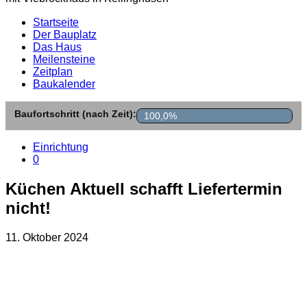
Startseite
Der Bauplatz
Das Haus
Meilensteine
Zeitplan
Baukalender
Baufortschritt (nach Zeit):
100,0%
Einrichtung
0
Küchen Aktuell schafft Liefertermin
nicht!
11. Oktober 2024