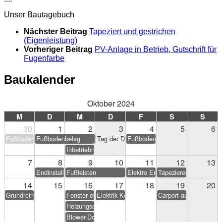
Unser Bautagebuch
Nächster Beitrag
Tapeziert und gestrichen
(Eigenleistung)
Vorheriger Beitrag
PV-Anlage in Betrieb, Gutschrift für
Fugenfarbe
Baukalender
Oktober 2024
M
D
M
D
F
S
S
30
1
2
3
4
5
6
Fußbodenbelag
Fußbodenbelag
Tag der Deutschen Einheit
Fußbodenbelag
Inbetriebnahme PV-Anlage
7
8
9
10
11
12
13
Endinstallation Heizung/Sanitär
Fußleisten
Elektro Endarbeiten
Tapezieren & Streichen
14
15
16
17
18
19
20
Grundreinigung
Fenster einstellen
Elektrik Korrekturen
Carport aufstellen (Eig
Heizungseinweisung
Blower-Door-Test