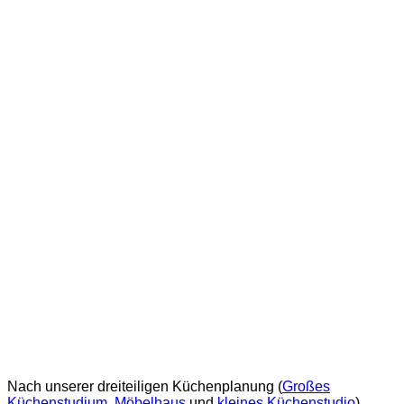
Nach unserer dreiteiligen Küchenplanung (
Großes
Küchenstudium
,
Möbelhaus
und
kleines Küchenstudio
)