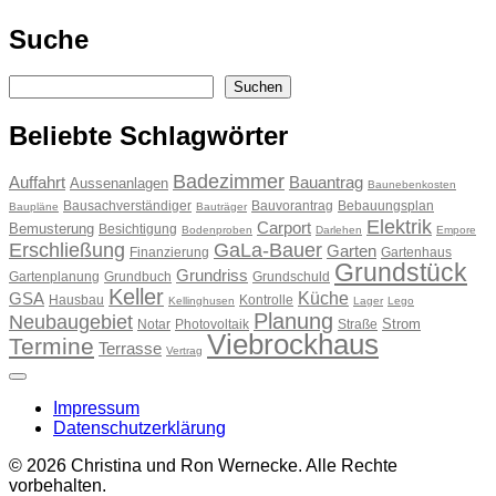
Suche
Suchen
Suchen
Beliebte Schlagwörter
Badezimmer
Auffahrt
Bauantrag
Aussenanlagen
Baunebenkosten
Bausachverständiger
Bauvorantrag
Bebauungsplan
Baupläne
Bauträger
Elektrik
Carport
Bemusterung
Besichtigung
Bodenproben
Darlehen
Empore
Erschließung
GaLa-Bauer
Garten
Finanzierung
Gartenhaus
Grundstück
Grundriss
Gartenplanung
Grundbuch
Grundschuld
Keller
Küche
GSA
Hausbau
Kontrolle
Kellinghusen
Lager
Lego
Planung
Neubaugebiet
Strom
Notar
Photovoltaik
Straße
Viebrockhaus
Termine
Terrasse
Vertrag
Impressum
Datenschutzerklärung
© 2026 Christina und Ron Wernecke. Alle Rechte
vorbehalten.