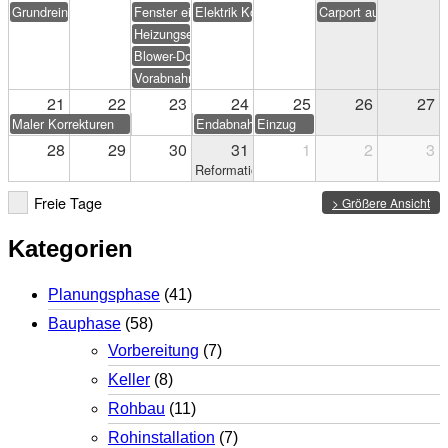
Grundreinigung
Fenster einstellen
Elektrik Korrekturen
Carport aufstellen (Eig
Heizungseinweisung
Blower-Door-Test
Vorabnahme
21
22
23
24
25
26
27
Maler Korrekturen
Endabnahme
Einzug
28
29
30
31
1
2
3
Reformationstag
Freie Tage
> Größere Ansicht
Kategorien
Planungsphase
(41)
Bauphase
(58)
Vorbereitung
(7)
Keller
(8)
Rohbau
(11)
Rohinstallation
(7)