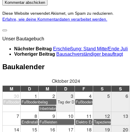
Diese Website verwendet Akismet, um Spam zu reduzieren.
Erfahre, wie deine Kommentardaten verarbeitet werden.
Unser Bautagebuch
Nächster Beitrag
Erschließung: Stand Mitte/Ende Juli
Vorheriger Beitrag
Bausachverständiger beauftragt
Baukalender
Oktober 2024
M
D
M
D
F
S
S
30
1
2
3
4
5
6
Fußbodenbelag
Fußbodenbelag
Tag der Deutschen Einheit
Fußbodenbelag
Inbetriebnahme PV-Anlage
7
8
9
10
11
12
13
Endinstallation Heizung/Sanitär
Fußleisten
Elektro Endarbeiten
Tapezieren & Streichen
14
15
16
17
18
19
20