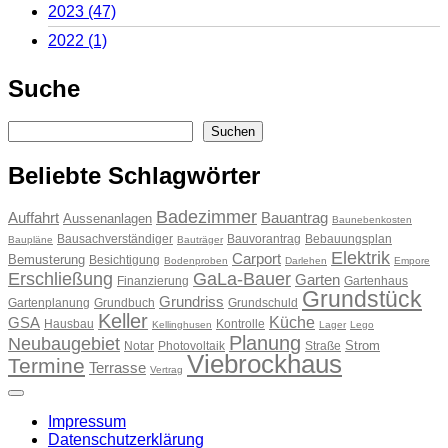
2023
(47)
2022
(1)
Suche
Suchen
Suchen
Beliebte Schlagwörter
Badezimmer
Auffahrt
Bauantrag
Aussenanlagen
Baunebenkosten
Bausachverständiger
Bauvorantrag
Bebauungsplan
Baupläne
Bauträger
Elektrik
Carport
Bemusterung
Besichtigung
Bodenproben
Darlehen
Empore
Erschließung
GaLa-Bauer
Garten
Finanzierung
Gartenhaus
Grundstück
Grundriss
Gartenplanung
Grundbuch
Grundschuld
Keller
Küche
GSA
Hausbau
Kontrolle
Kellinghusen
Lager
Lego
Planung
Neubaugebiet
Strom
Notar
Photovoltaik
Straße
Viebrockhaus
Termine
Terrasse
Vertrag
Impressum
Datenschutzerklärung