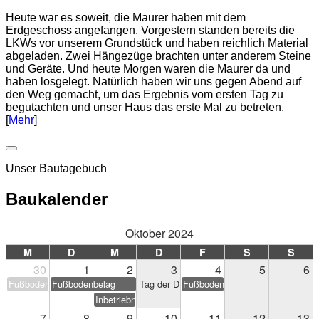
Heute war es soweit, die Maurer haben mit dem
Erdgeschoss angefangen. Vorgestern standen bereits die
LKWs vor unserem Grundstück und haben reichlich Material
abgeladen. Zwei Hängezüge brachten unter anderem Steine
und Geräte. Und heute Morgen waren die Maurer da und
haben losgelegt. Natürlich haben wir uns gegen Abend auf
den Weg gemacht, um das Ergebnis vom ersten Tag zu
begutachten und unser Haus das erste Mal zu betreten.
[
Mehr
]
Unser Bautagebuch
Baukalender
Oktober 2024
M
D
M
D
F
S
S
30
1
2
3
4
5
6
Fußbodenbelag
Fußbodenbelag
Tag der Deutschen Einheit
Fußbodenbelag
Inbetriebnahme PV-Anlage
7
8
9
10
11
12
13