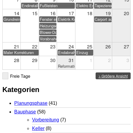
Endinstallation Heizung/Sanitär
Fußleisten
Elektro Endarbeiten
Tapezieren & Streichen
14
15
16
17
18
19
20
Grundreinigung
Fenster einstellen
Elektrik Korrekturen
Carport aufstellen (Eig
Heizungseinweisung
Blower-Door-Test
Vorabnahme
21
22
23
24
25
26
27
Maler Korrekturen
Endabnahme
Einzug
28
29
30
31
1
2
3
Reformationstag
Freie Tage
> Größere Ansicht
Kategorien
Planungsphase
(41)
Bauphase
(58)
Vorbereitung
(7)
Keller
(8)