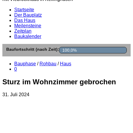
Startseite
Der Bauplatz
Das Haus
Meilensteine
Zeitplan
Baukalender
Baufortschritt (nach Zeit):
100,0%
Bauphase
/
Rohbau
/
Haus
0
Sturz im Wohnzimmer gebrochen
31. Juli 2024