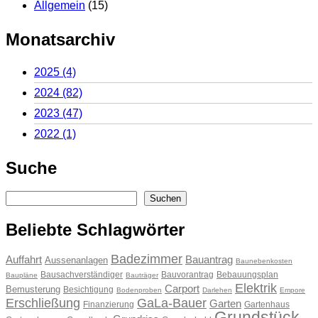
Allgemein
(15)
Monatsarchiv
2025
(4)
2024
(82)
2023
(47)
2022
(1)
Suche
Suchen
Suchen
Beliebte Schlagwörter
Badezimmer
Auffahrt
Bauantrag
Aussenanlagen
Baunebenkosten
Bausachverständiger
Bauvorantrag
Bebauungsplan
Baupläne
Bauträger
Elektrik
Carport
Bemusterung
Besichtigung
Bodenproben
Darlehen
Empore
Erschließung
GaLa-Bauer
Garten
Finanzierung
Gartenhaus
Grundstück