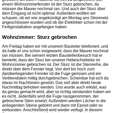
einem Wohnzimmerfenster ist der Sturz gebrochen, da
müssen die Maurer nochmal ran. Und auch der Sturz über
dem Eingang ist nicht optimal. Außerdem wollten wir
schauen, ob wir wie angekündigt am Montag ans Stromnetz
angeschlossen wurden und ob die Elektrikter schon mit der
Fertiginstallation angefangen haben.
Wohnzimmer: Sturz gebrochen
Am Freitag haben wir mit unserem Bauleiter telefoniert, und
da hatte er uns schon vorgewarnt, dass die Maurer nochmal
ran müssen. Bei seinem letzten Baustellenbesuch hat er
bemerkt, dass der Sturz bei unserer Hebeschiebetür im
Wohnzimmer gebrochen ist. Der Sturz ist die Steinreihe, die
direkt über dem Fenster liegt. Von dort bis hoch zum
darüberliegenden Fenster ist die Fuge gerissen und ein
Verblendstein mittig durchgebrochen. Scheinbar hat sich da
etwas im Nachhinein gesetzt. Das soll aber direkt heute
Nachmittag behoben werden. Uns wurde auch erklärt, was
da genau gemacht wird, aber so richtig verstanden haben wir
es nicht. Jedenfalls wird die Fuge rausgenommen, der
gebrochene Stein ersetzt. Außerdem werden Löcher in die
anliegenden Steine gebohrt und dann mit Epoxit oder so
verbunden. Anschließend wird wieder verfugt. In diesem