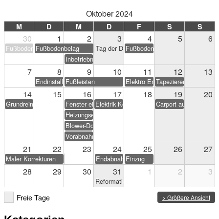
Oktober 2024
M
D
M
D
F
S
S
30
1
2
3
4
5
6
Fußbodenbelag
Fußbodenbelag
Tag der Deutschen Einheit
Fußbodenbelag
Inbetriebnahme PV-Anlage
7
8
9
10
11
12
13
Endinstallation Heizung/Sanitär
Fußleisten
Elektro Endarbeiten
Tapezieren & Streichen
14
15
16
17
18
19
20
Grundreinigung
Fenster einstellen
Elektrik Korrekturen
Carport aufstellen (Eig
Heizungseinweisung
Blower-Door-Test
Vorabnahme
21
22
23
24
25
26
27
Maler Korrekturen
Endabnahme
Einzug
28
29
30
31
1
2
3
Reformationstag
Freie Tage
> Größere Ansicht