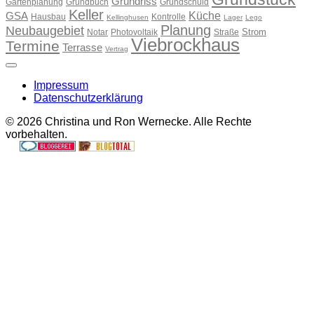
Grundriss
Gartenplanung
Grundbuch
Grundschuld
Keller
Küche
GSA
Hausbau
Kontrolle
Kellinghusen
Lager
Lego
Planung
Neubaugebiet
Strom
Notar
Photovoltaik
Straße
Viebrockhaus
Termine
Terrasse
Vertrag
Impressum
Datenschutzerklärung
© 2026 Christina und Ron Wernecke. Alle Rechte
vorbehalten.