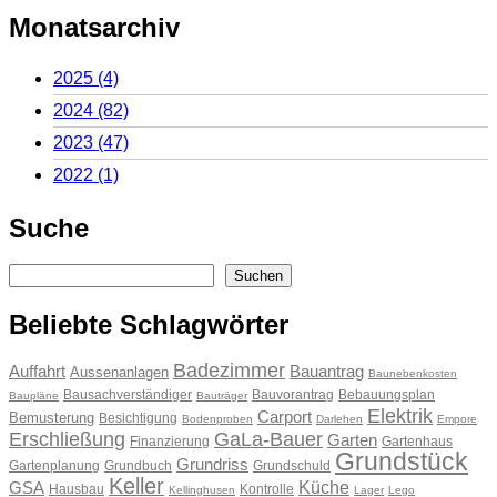
Monatsarchiv
2025
(4)
2024
(82)
2023
(47)
2022
(1)
Suche
Suchen
Suchen
Beliebte Schlagwörter
Badezimmer
Auffahrt
Bauantrag
Aussenanlagen
Baunebenkosten
Bausachverständiger
Bauvorantrag
Bebauungsplan
Baupläne
Bauträger
Elektrik
Carport
Bemusterung
Besichtigung
Bodenproben
Darlehen
Empore
Erschließung
GaLa-Bauer
Garten
Finanzierung
Gartenhaus
Grundstück
Grundriss
Gartenplanung
Grundbuch
Grundschuld
Keller
Küche
GSA
Hausbau
Kontrolle
Kellinghusen
Lager
Lego