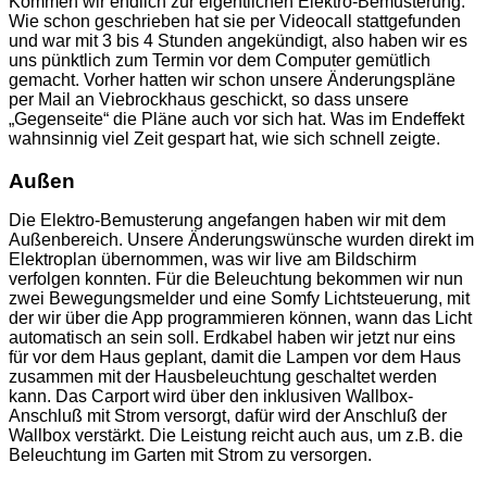
Kommen wir endlich zur eigentlichen Elektro-Bemusterung.
Wie schon geschrieben hat sie per Videocall stattgefunden
und war mit 3 bis 4 Stunden angekündigt, also haben wir es
uns pünktlich zum Termin vor dem Computer gemütlich
gemacht. Vorher hatten wir schon unsere Änderungspläne
per Mail an Viebrockhaus geschickt, so dass unsere
„Gegenseite“ die Pläne auch vor sich hat. Was im Endeffekt
wahnsinnig viel Zeit gespart hat, wie sich schnell zeigte.
Außen
Die Elektro-Bemusterung angefangen haben wir mit dem
Außenbereich. Unsere Änderungswünsche wurden direkt im
Elektroplan übernommen, was wir live am Bildschirm
verfolgen konnten. Für die Beleuchtung bekommen wir nun
zwei Bewegungsmelder und eine Somfy Lichtsteuerung, mit
der wir über die App programmieren können, wann das Licht
automatisch an sein soll. Erdkabel haben wir jetzt nur eins
für vor dem Haus geplant, damit die Lampen vor dem Haus
zusammen mit der Hausbeleuchtung geschaltet werden
kann. Das Carport wird über den inklusiven Wallbox-
Anschluß mit Strom versorgt, dafür wird der Anschluß der
Wallbox verstärkt. Die Leistung reicht auch aus, um z.B. die
Beleuchtung im Garten mit Strom zu versorgen.