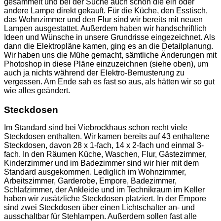
gesammelt und bei der Suche auch schon die ein oder
andere Lampe direkt gekauft. Für die Küche, den Esstisch,
das Wohnzimmer und den Flur sind wir bereits mit neuen
Lampen ausgestattet. Außerdem haben wir handschriftlich
Ideen und Wünsche in unsere Grundrisse eingezeichnet. Als
dann die Elektropläne kamen, ging es an die Detailplanung.
Wir haben uns die Mühe gemacht, sämtliche Änderungen mit
Photoshop in diese Pläne einzuzeichnen (siehe oben), um
auch ja nichts während der Elektro-Bemusterung zu
vergessen. Am Ende sah es fast so aus, als hätten wir so gut
wie alles geändert.
Steckdosen
Im Standard sind bei Viebrockhaus schon recht viele
Steckdosen enthalten. Wir kamen bereits auf 43 enthaltene
Steckdosen, davon 28 x 1-fach, 14 x 2-fach und einmal 3-
fach. In den Räumen Küche, Waschen, Flur, Gästezimmer,
Kinderzimmer und im Badezimmer sind wir hier mit dem
Standard ausgekommen. Lediglich im Wohnzimmer,
Arbeitszimmer, Garderobe, Empore, Badezimmer,
Schlafzimmer, der Ankleide und im Technikraum im Keller
haben wir zusätzliche Steckdosen platziert. In der Empore
sind zwei Steckdosen über einen Lichtschalter an- und
ausschaltbar für Stehlampen. Außerdem sollen fast alle