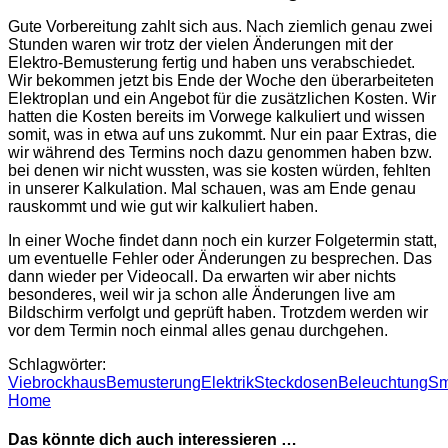
Gute Vorbereitung zahlt sich aus. Nach ziemlich genau zwei
Stunden waren wir trotz der vielen Änderungen mit der
Elektro-Bemusterung fertig und haben uns verabschiedet.
Wir bekommen jetzt bis Ende der Woche den überarbeiteten
Elektroplan und ein Angebot für die zusätzlichen Kosten. Wir
hatten die Kosten bereits im Vorwege kalkuliert und wissen
somit, was in etwa auf uns zukommt. Nur ein paar Extras, die
wir während des Termins noch dazu genommen haben bzw.
bei denen wir nicht wussten, was sie kosten würden, fehlten
in unserer Kalkulation. Mal schauen, was am Ende genau
rauskommt und wie gut wir kalkuliert haben.
In einer Woche findet dann noch ein kurzer Folgetermin statt,
um eventuelle Fehler oder Änderungen zu besprechen. Das
dann wieder per Videocall. Da erwarten wir aber nichts
besonderes, weil wir ja schon alle Änderungen live am
Bildschirm verfolgt und geprüft haben. Trotzdem werden wir
vor dem Termin noch einmal alles genau durchgehen.
Schlagwörter:
Viebrockhaus
Bemusterung
Elektrik
Steckdosen
Beleuchtung
Sm
Home
Das könnte dich auch interessieren …