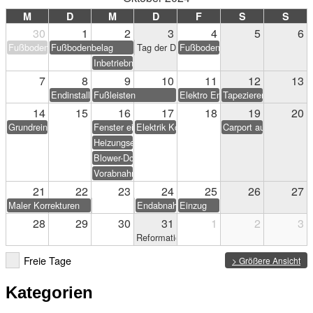
M
D
M
D
F
S
S
30
1
2
3
4
5
6
Fußbodenbelag
Fußbodenbelag
Tag der Deutschen Einheit
Fußbodenbelag
Inbetriebnahme PV-Anlage
7
8
9
10
11
12
13
Endinstallation Heizung/Sanitär
Fußleisten
Elektro Endarbeiten
Tapezieren & Streichen
14
15
16
17
18
19
20
Grundreinigung
Fenster einstellen
Elektrik Korrekturen
Carport aufstellen (Eig
Heizungseinweisung
Blower-Door-Test
Vorabnahme
21
22
23
24
25
26
27
Maler Korrekturen
Endabnahme
Einzug
28
29
30
31
1
2
3
Reformationstag
Freie Tage
> Größere Ansicht
Kategorien