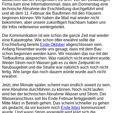
Firma kam eine Informationsmail, dass am Donnerstag eine
technische Abnahme der Erschließung durchgeführt wird
und ab dem 11. Februar die Baufirmen mit den Häusern
beginnen können. Wir haben die Mail mal wieder nicht
bekommen, aber unsere zukünftigen Nachbarn haben uns
die Infos netterweise weitergeleitet.
Die Kommunikation ist wie schon die ganze Zeit mal wieder
eine Katastrophe. Wie schon öfter erwähnt sollte die
Erschließung bereits
Ende Oktober
abgeschlossen sein.
Anfang November wurde uns gesagt, dass mit dem Bau
schon begonnen werden kann. Wir müssten das nur mit der
Tiefbaufirma absprechen. Was natürlich nicht erwähnt wurde:
Weder Strom noch Wasser gab es zu dem Zeitpunkt im
Neubaugebiet und die Straße war natürlich auch noch nicht
fertig. Wie lange das noch dauern würde wurde auch nicht
erwähnt.
Jetzt, drei Monate später, scheint man endlich soweit zu sein,
eine Abnahme durchführen zu können. Noch nicht laufen
wird bei der technischen Abnahme Wasser und Strom. Der
Wasseranschluss soll bis Ende Februar fertiggestellt und
Mitte März in Betrieb gehen. Das scheint schneller zu gehen
als gedacht, da vor kurzem noch
Ende März
kommuniziert
wurde. Und wann Strom angestellt wird klärt sich die