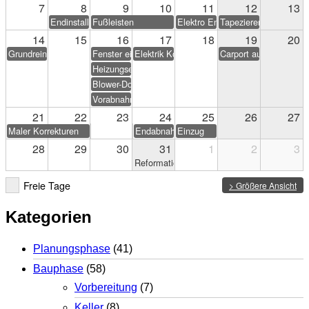
7
8
9
10
11
12
13
Endinstallation Heizung/Sanitär
Fußleisten
Elektro Endarbeiten
Tapezieren & Streichen
14
15
16
17
18
19
20
Grundreinigung
Fenster einstellen
Elektrik Korrekturen
Carport aufstellen (Eig
Heizungseinweisung
Blower-Door-Test
Vorabnahme
21
22
23
24
25
26
27
Maler Korrekturen
Endabnahme
Einzug
28
29
30
31
1
2
3
Reformationstag
Freie Tage
> Größere Ansicht
Kategorien
Planungsphase
(41)
Bauphase
(58)
Vorbereitung
(7)
Keller
(8)