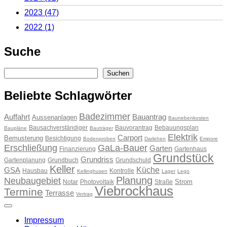
2023
(47)
2022
(1)
Suche
Suchen
Suchen
Beliebte Schlagwörter
Badezimmer
Auffahrt
Bauantrag
Aussenanlagen
Baunebenkosten
Bausachverständiger
Bauvorantrag
Bebauungsplan
Baupläne
Bauträger
Elektrik
Carport
Bemusterung
Besichtigung
Bodenproben
Darlehen
Empore
Erschließung
GaLa-Bauer
Garten
Finanzierung
Gartenhaus
Grundstück
Grundriss
Gartenplanung
Grundbuch
Grundschuld
Keller
Küche
GSA
Hausbau
Kontrolle
Kellinghusen
Lager
Lego
Planung
Neubaugebiet
Strom
Notar
Photovoltaik
Straße
Viebrockhaus
Termine
Terrasse
Vertrag
Impressum