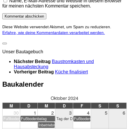
Name, E-Mail-Adresse und Website in diesem Browser
für meinen nächsten Kommentar speichern.
Diese Website verwendet Akismet, um Spam zu reduzieren.
Erfahre, wie deine Kommentardaten verarbeitet werden.
Unser Bautagebuch
Nächster Beitrag
Baustromkasten und
Hausabsteckung
Vorheriger Beitrag
Küche finalisiert
Baukalender
Oktober 2024
M
D
M
D
F
S
S
30
1
2
3
4
5
6
Fußbodenbelag
Fußbodenbelag
Tag der Deutschen Einheit
Fußbodenbelag
Inbetriebnahme PV-Anlage